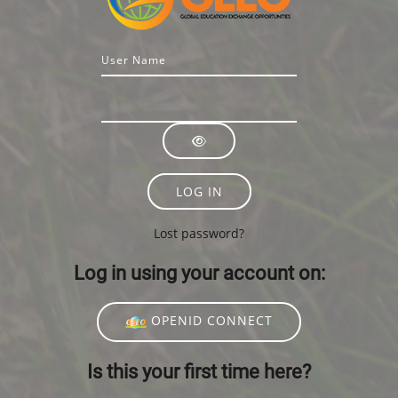
Username or email
Password
LOG IN
Lost password?
Log in using your account on:
OPENID CONNECT
Is this your first time here?