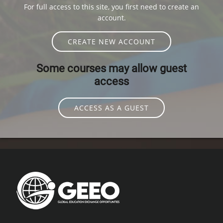
For full access to this site, you first need to create an
account.
CREATE NEW ACCOUNT
Some courses may allow guest
access
ACCESS AS A GUEST