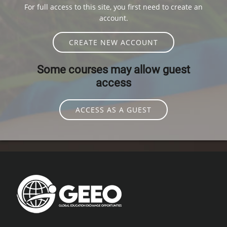
For full access to this site, you first need to create an
account.
CREATE NEW ACCOUNT
Some courses may allow guest
access
ACCESS AS A GUEST