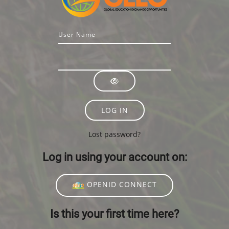
Username or email
Password
LOG IN
Lost password?
Log in using your account on:
OPENID CONNECT
Is this your first time here?