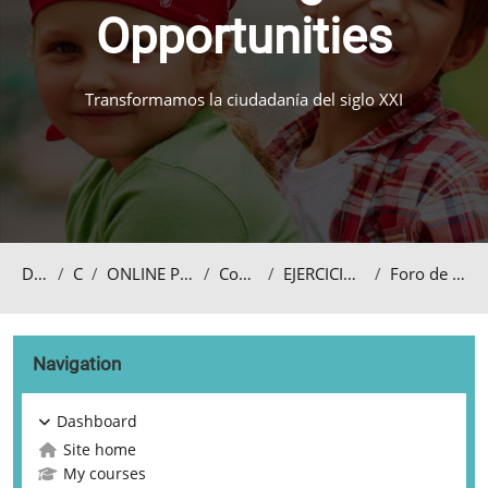
Opportunities
Transformamos la ciudadanía del siglo XXI
Dashboard
Courses
ONLINE PROFESSIONAL DEVELOPMENT
Conducta desafiante
EJERCICIOS, TÉCNICAS y ESTRATEGIAS
Foro de discusión - Estudio de caso
Blocks
Skip Navigation
Navigation
Dashboard
Site home
My courses