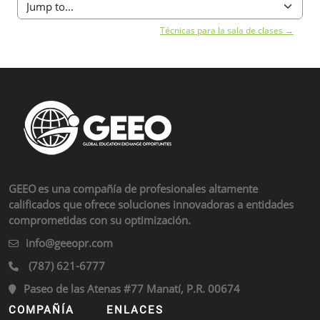
Jump to...
Técnicas para la sala de clases →
Supplementary blocks
GEEO es una compañía de profesionales altamente
calificados que ofrece soluciones innovadoras a entidades
comprometidas con su optimización.
info@geeopr.com
(787) 621-6777
Paseo de las Atenas #77 Manatí, P.R. 00674
COMPAÑÍA
ENLACES