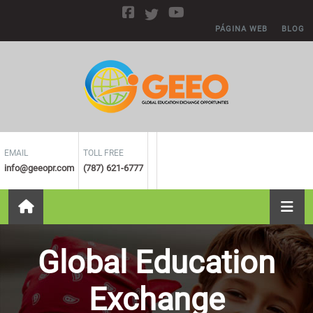
Skip to main content
PÁGINA WEB
BLOG
EMAIL
TOLL FREE
info@geeopr.com
(787) 621-6777
Global Education
Exchange